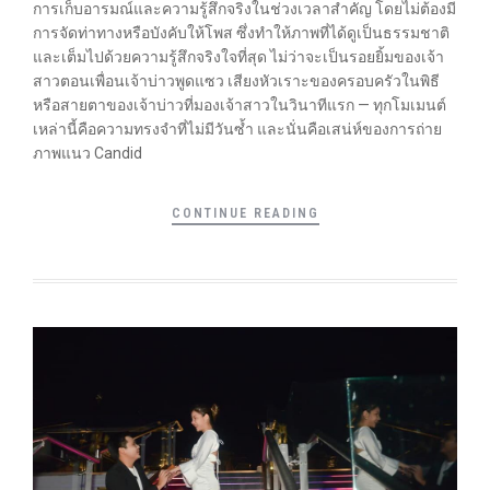
การเก็บอารมณ์และความรู้สึกจริงในช่วงเวลาสำคัญ โดยไม่ต้องมี
การจัดท่าทางหรือบังคับให้โพส ซึ่งทำให้ภาพที่ได้ดูเป็นธรรมชาติ
และเต็มไปด้วยความรู้สึกจริงใจที่สุด ไม่ว่าจะเป็นรอยยิ้มของเจ้า
สาวตอนเพื่อนเจ้าบ่าวพูดแซว เสียงหัวเราะของครอบครัวในพิธี
หรือสายตาของเจ้าบ่าวที่มองเจ้าสาวในวินาทีแรก — ทุกโมเมนต์
เหล่านี้คือความทรงจำที่ไม่มีวันซ้ำ และนั่นคือเสน่ห์ของการถ่าย
ภาพแนว Candid
CONTINUE READING